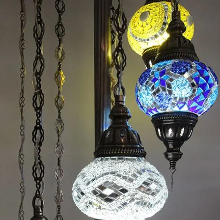
Nombre y
*
Acuerdo RGPD
*
Doy mi consentimiento para que esta web 
que envío para que puedan responder a mi 
Recibir mi oferta