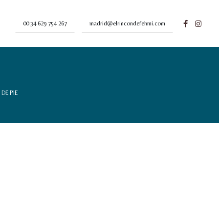
00 34 629 754 267
madrid@elrincondefehmi.com
DE PIE