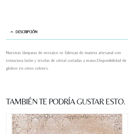
Correo electronico
*
Tu mensaje.
DESCRIPCIÓN
Nuestras lámparas de mosaico se fabrican de manera artesanal con
estructura latón y teselas de cristal cortadas a mano.Disponibilidad de
Nombre y Referencia del producto
*
globos en otros colores.
Acuerdo RGPD
*
Doy mi consentimiento para que
esta web almacene la
TAMBIÉN TE PODRÍA GUSTAR ESTO.
información que envío para que
puedan responder a mi petición.
Recibir mi oferta