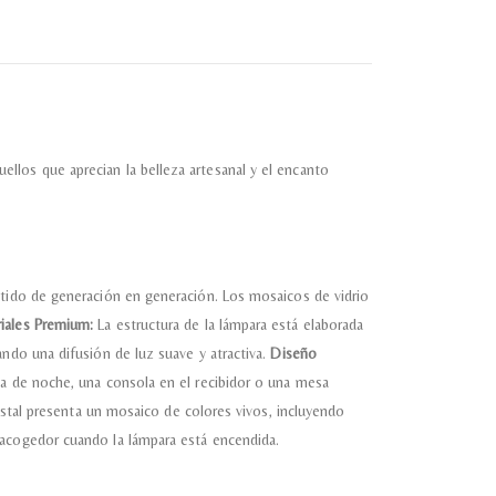
almacene la información
petición.
llos que aprecian la belleza artesanal y el encanto
itido de generación en generación. Los mosaicos de vidrio
iales Premium:
La estructura de la lámpara está elaborada
ando una difusión de luz suave y atractiva.
Diseño
sa de noche, una consola en el recibidor o una mesa
istal presenta un mosaico de colores vivos, incluyendo
 acogedor cuando la lámpara está encendida.