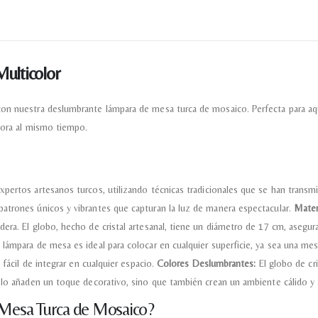
Doy mi consentimiento para que esta web 
que envío para que puedan responder a mi 
Recibir mi oferta
ulticolor
on nuestra deslumbrante lámpara de mesa turca de mosaico. Perfecta para aque
ecora al mismo tiempo.
ertos artesanos turcos, utilizando técnicas tradicionales que se han transm
atrones únicos y vibrantes que capturan la luz de manera espectacular.
Mater
era. El globo, hecho de cristal artesanal, tiene un diámetro de 17 cm, asegur
 lámpara de mesa es ideal para colocar en cualquier superficie, ya sea una me
 fácil de integrar en cualquier espacio.
Colores Deslumbrantes:
El globo de cr
solo añaden un toque decorativo, sino que también crean un ambiente cálido y
 Mesa Turca de Mosaico?