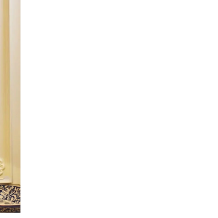
lectronico
*
je.
 Referencia del producto