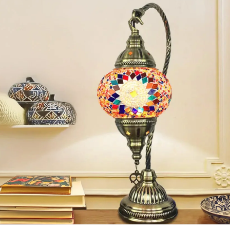
Nombre y apellido
*
Correo e
Teléfono
Tu mensa
Nombre y
*
Acuerdo RGPD
*