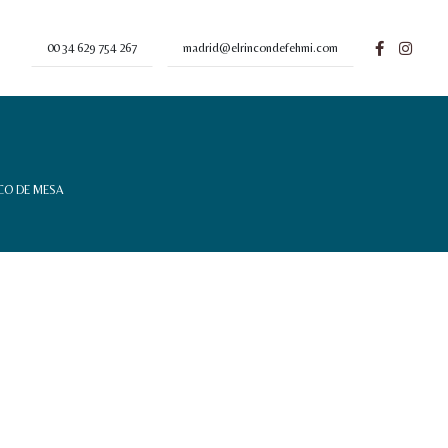
00 34 629 754 267
madrid@elrincondefehmi.com
CO DE MESA