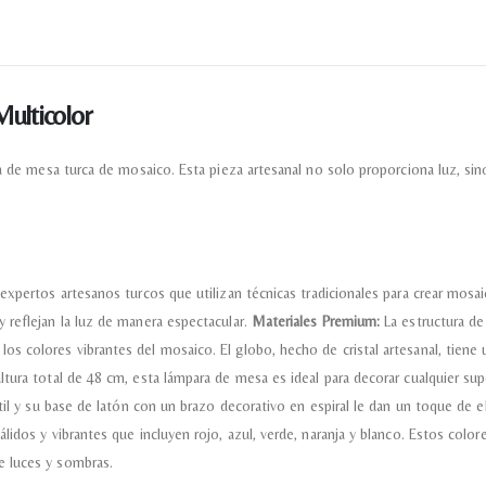
ulticolor
ra de mesa turca de mosaico. Esta pieza artesanal no solo proporciona luz, s
xpertos artesanos turcos que utilizan técnicas tradicionales para crear mosa
 reflejan la luz de manera espectacular.
Materiales Premium:
La estructura de
s colores vibrantes del mosaico. El globo, hecho de cristal artesanal, tiene
tura total de 48 cm, esta lámpara de mesa es ideal para decorar cualquier sup
til y su base de latón con un brazo decorativo en espiral le dan un toque de e
idos y vibrantes que incluyen rojo, azul, verde, naranja y blanco. Estos colo
e luces y sombras.