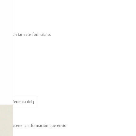
ara completar este formulario.
eb almacene la información que envío
n.