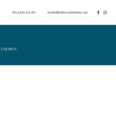
00 34 629 754 267
madrid@elrincondefehmi.com
CO DE MESA