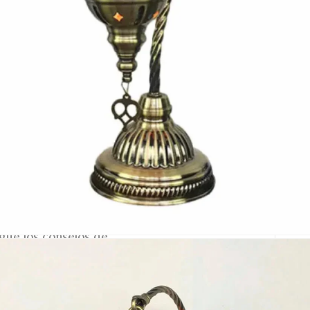
Por favor, activa JavaScript en tu navegador p
Yerleşim
Nombre y apellido
*
Teléfono
lizado y obtén
Correo electronico
*
cuento”
Tu mensaje.
con nosotros!
Nombre y Referencia del producto
*
gue los consejos de
ombras.
Acuerdo RGPD
*
Doy mi consentimiento para que esta w
para que puedan responder a mi petició