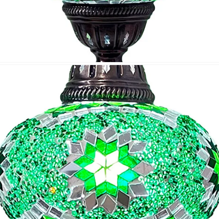
Teléfono
Tu mensa
Nombre y
*
Acuerdo RGPD
*
Doy mi consentimiento para que esta web 
que envío para que puedan responder a mi 
Recibir mi oferta