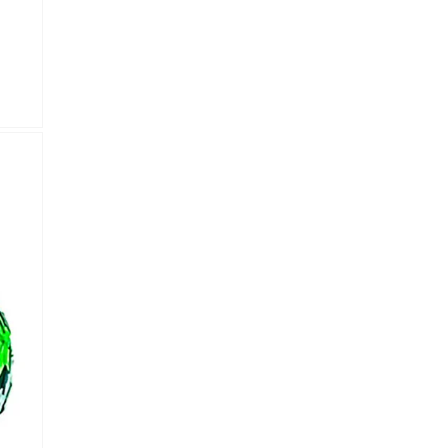
je.
 Referencia del producto
almacene la información
petición.