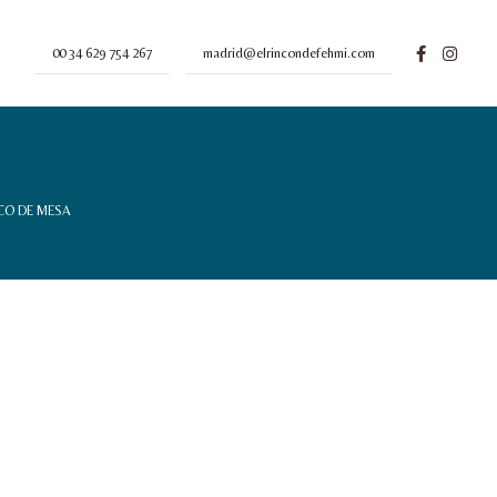
00 34 629 754 267
madrid@elrincondefehmi.com
CO DE MESA