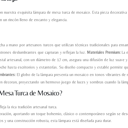
 nuestra exquisita lámpara de mesa turca de mosaico. Esta pieza decorativa ún
n un rincón lleno de encanto y elegancia.
a a mano por artesanos turcos que utilizan técnicas tradicionales para ensa
atrones deslumbrantes que capturan y reflejan la luz.
Materiales Premium:
La e
stal artesanal, con un diámetro de 17 cm, asegura una difusión de luz suave y 
oche hasta escritorios y estanterías. Su diseño compacto y estable permite q
mbrantes:
El globo de la lámpara presenta un mosaico en tonos vibrantes de n
ién decoran, proyectando un hermoso juego de luces y sombras cuando la lámp
 Mesa Turca de Mosaico?
ja la rica tradición artesanal turca.
ecoración, aportando un toque bohemio, clásico o contemporáneo según se des
os y una construcción robusta, esta lámpara está diseñada para durar.