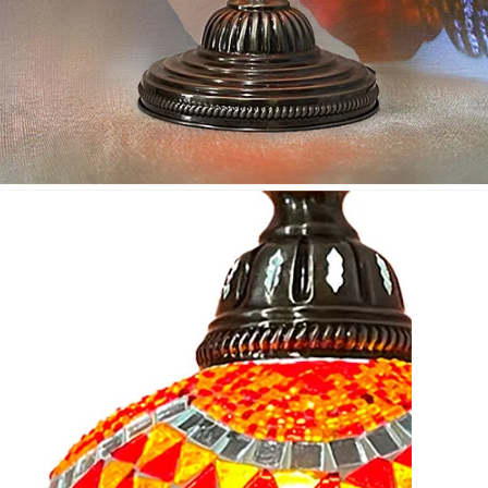
Nombre y apellido
*
Correo e
Teléfono
Tu mensa
Nombre y
*
Acuerdo RGPD
*
Doy mi consentimiento para que esta web 
que envío para que puedan responder a mi 