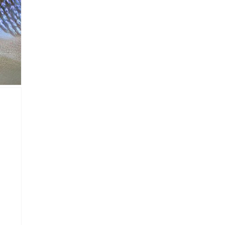
lectronico
*
je.
 Referencia del producto
almacene la información
petición.