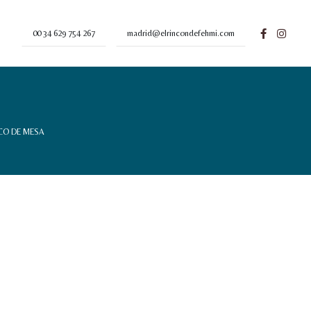
00 34 629 754 267
madrid@elrincondefehmi.com
CO DE MESA