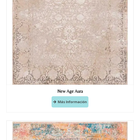
Teléfono
Correo electronico
*
Tu mensaje.
New Age Aura
Más Información
Nombre y Referencia del producto
*
Acuerdo RGPD
*
Doy mi consentimiento para que