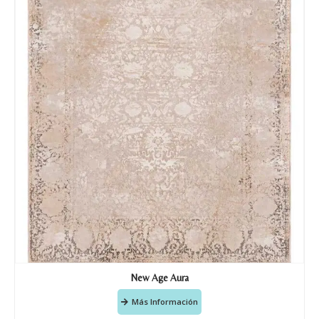
Tu mensaje.
Nombre y Referencia del producto
*
Acuerdo RGPD
*
Doy mi consentimiento para que
esta web almacene la
información que envío para que
puedan responder a mi petición.
Recibir mi oferta
New Age Aura
Más Información