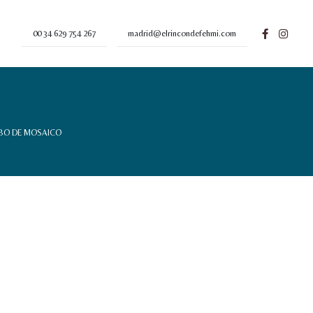
00 34 629 754 267
madrid@elrincondefehmi.com
BO DE MOSAICO