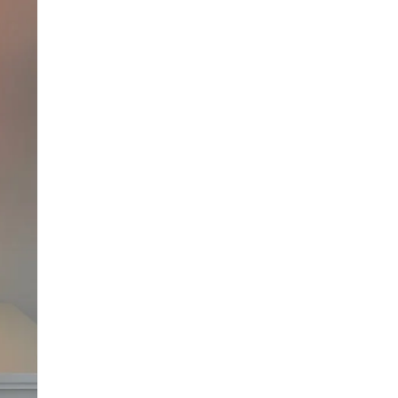
lectronico
*
je.
 Referencia del producto