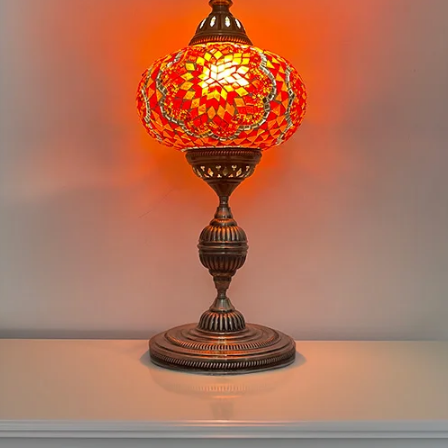
Nombre y apellido
*
Correo e
Teléfono
Tu mensa
Nombre y