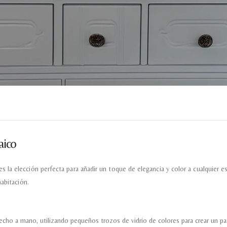
*
Acuerdo RGPD
*
Doy mi consentimiento para que esta web 
que envío para que puedan responder a mi 
Recibir mi oferta
aico
a elección perfecta para añadir un toque de elegancia y color a cualquier esp
abitación.
cho a mano, utilizando pequeños trozos de vidrio de colores para crear un pa