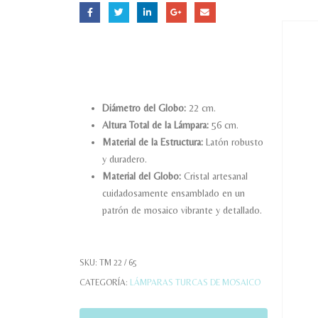
Diámetro del Globo:
22 cm.
Altura Total de la Lámpara:
56 cm.
Material de la Estructura:
Latón robusto
y duradero.
Material del Globo:
Cristal artesanal
cuidadosamente ensamblado en un
patrón de mosaico vibrante y detallado.
SKU:
TM 22 / 65
CATEGORÍA:
LÁMPARAS TURCAS DE MOSAICO