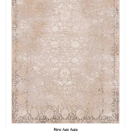
Tu mensaje.
Nombre y Referencia del producto
*
Acuerdo RGPD
*
Doy mi consentimiento para que
esta web almacene la
información que envío para que
puedan responder a mi petición.
Recibir mi oferta
New Age Aura