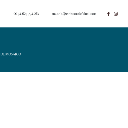
00 34 629 754 267
madrid@elrincondefehmi.com
 DE MOSAICO