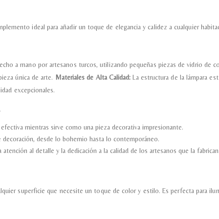
Nombre y
*
lemento ideal para añadir un toque de elegancia y calidez a cualquier habita
Acuerdo RGPD
*
ho a mano por artesanos turcos, utilizando pequeñas piezas de vidrio de colo
Doy mi consentimiento para que esta web 
que envío para que puedan responder a mi 
pieza única de arte.
Materiales de Alta Calidad:
La estructura de la lámpara est
lidad excepcionales.
Recibir mi oferta
efectiva mientras sirve como una pieza decorativa impresionante.
e decoración, desde lo bohemio hasta lo contemporáneo.
 atención al detalle y la dedicación a la calidad de los artesanos que la fabrican
quier superficie que necesite un toque de color y estilo. Es perfecta para ilu