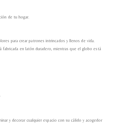
 Referencia del producto
ción de tu hogar.
res para crear patrones intrincados y llenos de vida.
almacene la información
petición.
á fabricada en latón duradero, mientras que el globo está
.
minar y decorar cualquier espacio con su cálido y acogedor