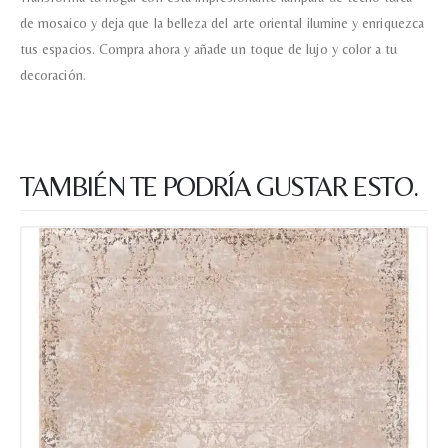
Nombre y apellido
*
de mosaico y deja que la belleza del arte oriental ilumine y enriquezca
tus espacios. Compra ahora y añade un toque de lujo y color a tu
decoración.
Teléfono
Correo electronico
*
TAMBIÉN TE PODRÍA GUSTAR ESTO.
Tu mensaje.
Nombre y Referencia del producto
*
Acuerdo RGPD
*