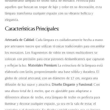
deslumbrante lámpara de techo turca de mosaico. Perfecta para
aquellos que buscan un toque de lujo y color en su decoración, esta
lámpara transforma cualquier espacio con su vibrante belleza y
elegancia.
Características Principales:
Artesanía de Calidad:
Cada lámpara es cuidadosamente hecha a mano
por artesanos turcos que utilizan técnicas tradicionales para ensamblar
los mosaicos. Los fragmentos de vidrio en tonos multicolores se
colocan con precisión para crear patrones deslumbrantes que capturan
y reflejan la luz.
Materiales Premium:
La estructura de la lámpara está
elaborada con latón, proporcionando una base sólida y duradera. El
globo de cristal artesanal, con un diámetro de 17 cm, asegura una
difusión de luz suave y atractiva.
Diseño Elegante y Funcional:
Con
una altura total de 1 metro, que es ajustable para adaptarse a
diferentes alturas de techo, esta lámpara de techo es perfecta para
iluminar y decorar cualquier espacio, ya sea en la sala de estar, el
comedor o el dormitorio. Su diseño versátil permite que se integre