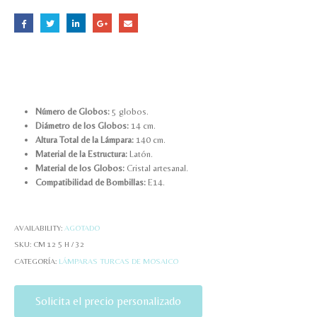
Número de Globos:
5 globos.
Diámetro de los Globos:
14 cm.
Altura Total de la Lámpara:
140 cm.
Material de la Estructura:
Latón.
Material de los Globos:
Cristal artesanal.
Compatibilidad de Bombillas:
E14.
AVAILABILITY:
AGOTADO
SKU:
CM 12 5 H / 32
CATEGORÍA:
LÁMPARAS TURCAS DE MOSAICO
Solicita el precio personalizado