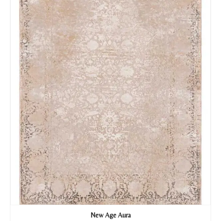
Tu mensaje.
Nombre y Referencia del producto
*
Acuerdo RGPD
*
Doy mi consentimiento para que
esta web almacene la
información que envío para que
puedan responder a mi petición.
Recibir mi oferta
New Age Aura