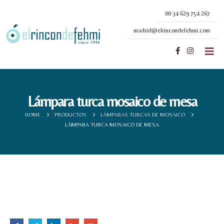
00 34 629 754 267
madrid@elrincondefehmi.com
Lámpara turca mosaico de mesa
HOME
PRODUCTOS
LÁMPARAS TURCAS DE MOSAICO
LÁMPARA TURCA MOSAICO DE MESA