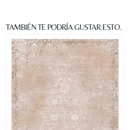
Teléfono
TAMBIÉN TE PODRÍA GUSTAR ESTO.
Correo electronico
*
Tu mensaje.
Nombre y Referencia del producto
*
Acuerdo RGPD
*
Doy mi consentimiento para que
esta web almacene la
información que envío para que