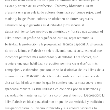
Acuerdo RGPD
*
calidad y detalle de su confección.
Colores y Motivos:
El kilim
Doy mi consentimiento para que
presenta una gran paleta de colores dominada por tonos rojos, azul
esta web almacene la
información que envío para que
marino y beige. Estos colores se obtienen de tintes vegetales
puedan responder a mi petición.
naturales, lo que garantiza su durabilidad y resistencia al
desvanecimiento. Los motivos geométricos y florales que adornan el
kilim tienen un profundo significado cultural, representando la
Recibir mi oferta
fertilidad, la protección y la prosperidad.
Técnica Especial:
A diferencia
de otros kilims, el Rahrah se teje utilizando una técnica especial que
incorpora patrones más intrincados y detallados. Esta técnica, que
requiere una gran habilidad y precisión, permite crear diseños más
complejos y elaborados que son un sello distintivo de los kilims de la
región de Van.
Material:
Este kilim está confeccionado con lana de
alta calidad hilada a mano, lo que le confiere una textura suave y una
apariencia robusta. La lana utilizada es conocida por su resistencia y
capacidad de mantener su forma y color con el tiempo.
Decoración:
El
kilim Rahrah es ideal para añadir un toque de autenticidad y tradición a
cualquier espacio. Su diseño intrincado y sus colores vibrantes lo