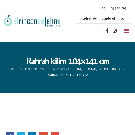
00 34 629 754 267
madrid@elrincondefehmi.com
Rahrah kilim 104×141 cm
HOME
PRODUCTOS
ALFOMBRAS KILIM
,
SUMAK
,
KILIM TURCO
RAHRAH KILIM 104×141 CM