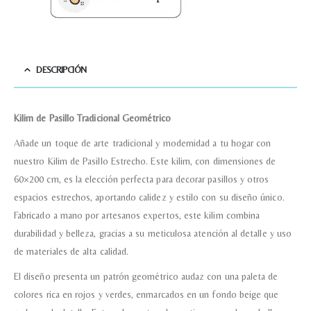
Nombre y apellido
*
DESCRIPCIÓN
Kilim de Pasillo Tradicional Geométrico
Teléfono
Añade un toque de arte tradicional y modernidad a tu hogar con
nuestro Kilim de Pasillo Estrecho. Este kilim, con dimensiones de
Correo electronico
*
60×200 cm, es la elección perfecta para decorar pasillos y otros
espacios estrechos, aportando calidez y estilo con su diseño único.
Fabricado a mano por artesanos expertos, este kilim combina
Tu mensaje.
durabilidad y belleza, gracias a su meticulosa atención al detalle y uso
de materiales de alta calidad.
El diseño presenta un patrón geométrico audaz con una paleta de
colores rica en rojos y verdes, enmarcados en un fondo beige que
Nombre y Referencia del producto
*