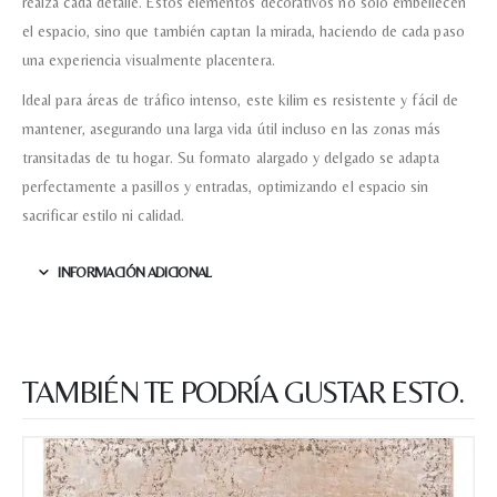
realza cada detalle. Estos elementos decorativos no solo embellecen
el espacio, sino que también captan la mirada, haciendo de cada paso
una experiencia visualmente placentera.
Acuerdo RGPD
*
Ideal para áreas de tráfico intenso, este kilim es resistente y fácil de
Doy mi consentimiento para que
esta web almacene la
mantener, asegurando una larga vida útil incluso en las zonas más
información que envío para que
puedan responder a mi petición.
transitadas de tu hogar. Su formato alargado y delgado se adapta
perfectamente a pasillos y entradas, optimizando el espacio sin
sacrificar estilo ni calidad.
Recibir mi oferta
INFORMACIÓN ADICIONAL
TAMBIÉN TE PODRÍA GUSTAR ESTO.