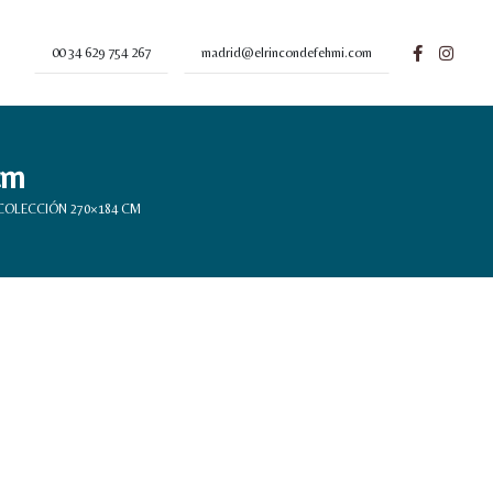
00 34 629 754 267
madrid@elrincondefehmi.com
cm
COLECCIÓN 270×184 CM