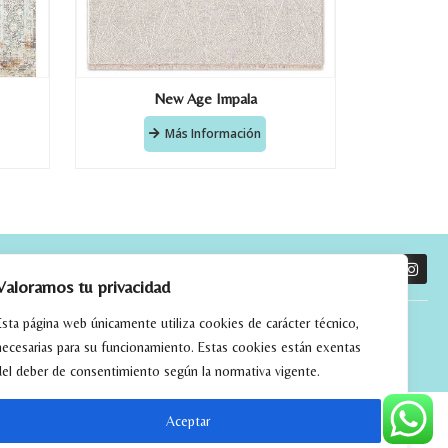
New Age Impala
Más Información
O
Valoramos tu privacidad
Esta página web únicamente utiliza cookies de carácter técnico,
necesarias para su funcionamiento. Estas cookies están exentas
del deber de consentimiento según la normativa vigente.
Aceptar
tchwork
alfombras kilim madrid
alfombras modernas madrid