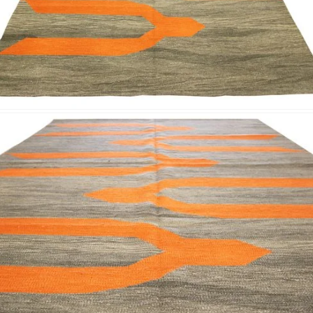
Nombre y apellido
*
Correo e
Teléfono
Tu mensa
Nombre y
*
Acuerdo RGPD
*
Doy mi consentimiento para que esta web 
que envío para que puedan responder a mi 