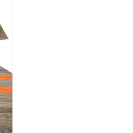
lectronico
*
je.
 Referencia del producto
almacene la información
petición.