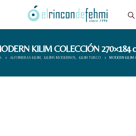
ODERN KILIM COLECCIÓN 270×184 
S
ALFOMBRAS KILIM
,
KILIMS MODERNOS
,
KILIM TURCO
MODERN KILIM 