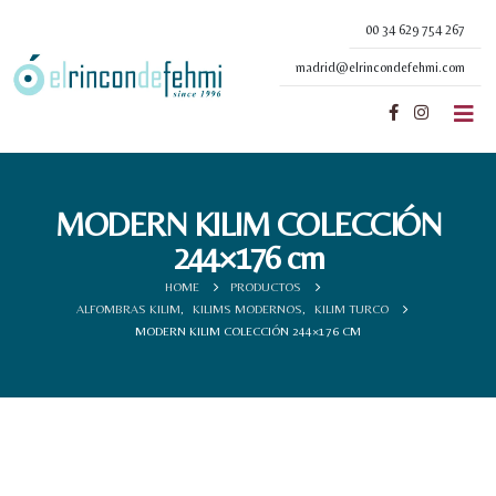
00 34 629 754 267
madrid@elrincondefehmi.com
MODERN KILIM COLECCIÓN
244×176 cm
HOME
PRODUCTOS
ALFOMBRAS KILIM
,
KILIMS MODERNOS
,
KILIM TURCO
MODERN KILIM COLECCIÓN 244×176 CM