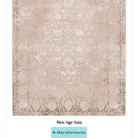
Acuerdo RGPD
*
Doy mi consentimiento para que
esta web almacene la
información que envío para que
puedan responder a mi petición.
Recibir mi oferta
New Age Aura
Más Información