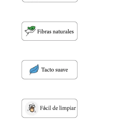
Correo electronico
*
Tu mensaje.
Nombre y Referencia del producto
*
Acuerdo RGPD
*
Doy mi consentimiento para que
esta web almacene la
información que envío para que
puedan responder a mi petición.
Recibir mi oferta