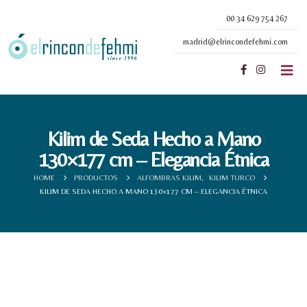
00 34 629 754 267
madrid@elrincondefehmi.com
Kilim de Seda Hecho a Mano
130×177 cm – Elegancia Étnica
HOME
PRODUCTOS
ALFOMBRAS KILIM
,
KILIM TURCO
KILIM DE SEDA HECHO A MANO 130×177 CM – ELEGANCIA ÉTNICA