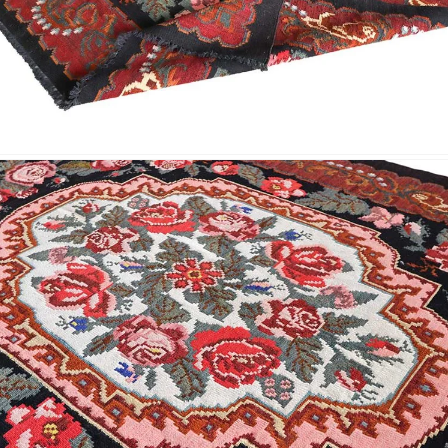
Nombre y
*
Acuerdo RGPD
*
Doy mi consentimiento para que esta web 
que envío para que puedan responder a mi 
Recibir mi oferta