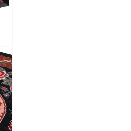
 Referencia del producto
almacene la información
petición.