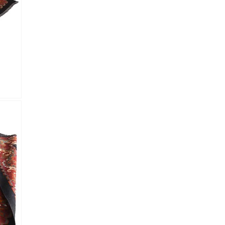
lectronico
*
je.