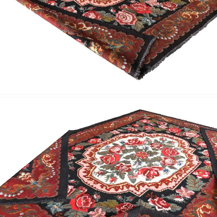
Nombre y apellido
*
Correo e
Teléfono
Tu mensa