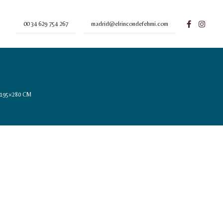
00 34 629 754 267
madrid@elrincondefehmi.com
195×280 CM