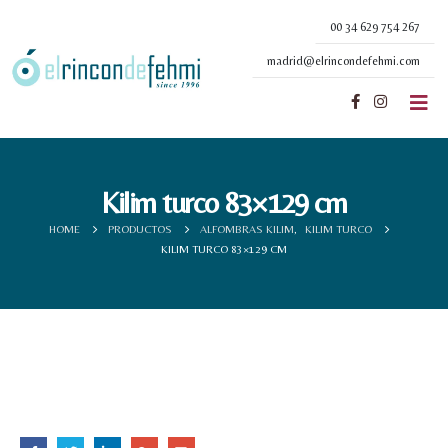
00 34 629 754 267
madrid@elrincondefehmi.com
Kilim turco 83×129 cm
HOME
PRODUCTOS
ALFOMBRAS KILIM
,
KILIM TURCO
KILIM TURCO 83×129 CM