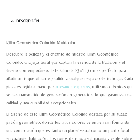
DESCRIPCIÓN
Acuerdo RGPD
*
Doy mi consentimiento para que
esta web almacene la
información que envío para que
puedan responder a mi petición.
Kilim Geométrico Colorido Multicolor
Descubre la belleza y el encanto de nuestro Kilim Geométrico
Colorido, una joya textil que captura la esencia de la tradición y el
Recibir mi oferta
diseño contemporáneo. Este kilim de 83×129 cm es perfecto para
añadir un toque vibrante y cálido a cualquier espacio de tu hogar. Cada
pieza es tejida a mano por
artesanos expertos
, utilizando técnicas que
se han transmitido de generación en generación, lo que garantiza una
calidad y una durabilidad excepcionales.
El diseño de este Kilim Geométrico Colorido destaca por su audaz
patrón geométrico, donde los vivos colores se entrelazan formando
una composición que es tanto un placer visual como un punto focal
en cualquier habitación. Los tonos de rojo, azul, naranja y verde sobre