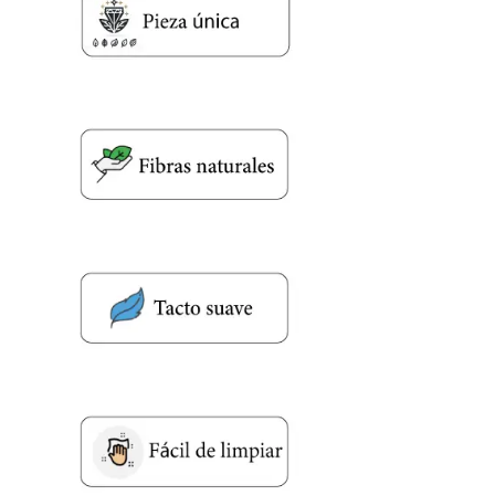
Nombre y apellido
*
Teléfono
Correo electronico
*
Tu mensaje.
Nombre y Referencia del producto
*