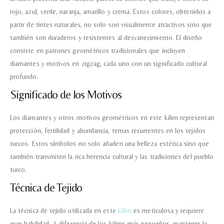
esta web almacene la
rojo, azul, verde, naranja, amarillo y crema. Estos colores, obtenidos a
información que envío para que
puedan responder a mi petición.
partir de tintes naturales, no solo son visualmente atractivos sino que
también son duraderos y resistentes al desvanecimiento. El diseño
consiste en patrones geométricos tradicionales que incluyen
Recibir mi oferta
diamantes y motivos en zigzag, cada uno con un significado cultural
profundo.
Significado de los Motivos
Los diamantes y otros motivos geométricos en este kilim representan
protección, fertilidad y abundancia, temas recurrentes en los tejidos
turcos. Estos símbolos no solo añaden una belleza estética sino que
también transmiten la rica herencia cultural y las tradiciones del pueblo
turco.
Técnica de Tejido
La técnica de tejido utilizada en este
kilim
es meticulosa y requiere
gran habilidad. A diferencia de los kilims más pequeños, mantener la