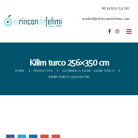
00 34 629 754 267
madrid@elrincondefehmi.com
Kilim turco 256×350 cm
HOME
PRODUCTOS
ALFOMBRAS KILIM
,
KILIM TURCO
KILIM TURCO 256×350 CM