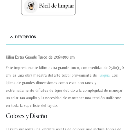
Teléfono
DESCRIPCIÓN
Correo electronico
*
Kilim Extra Grande Turco de 256×350 cm
Tu mensaje.
Este impresionante kilim extra grande turco, con medidas de 256×350
cm, es una obra maestra del arte textil proveniente de
Turquía
. Los
kilims de grandes dimensiones como este son raros y
extremadamente difíciles de tejer debido a la complejidad de manejar
un telar tan amplio y la necesidad de mantener una tensión uniforme
Nombre y Referencia del producto
*
en toda la superficie del tejido.
Colores y Diseño
Acuerdo RGPD
*
El kilim presenta una vibrante paleta de colores que incluye tonos de
Doy mi consentimiento para que