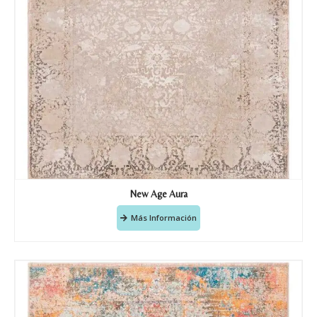
Nombre y Referencia del producto
*
Acuerdo RGPD
*
Doy mi consentimiento para que
esta web almacene la
información que envío para que
puedan responder a mi petición.
New Age Aura
Más Información
Recibir mi oferta