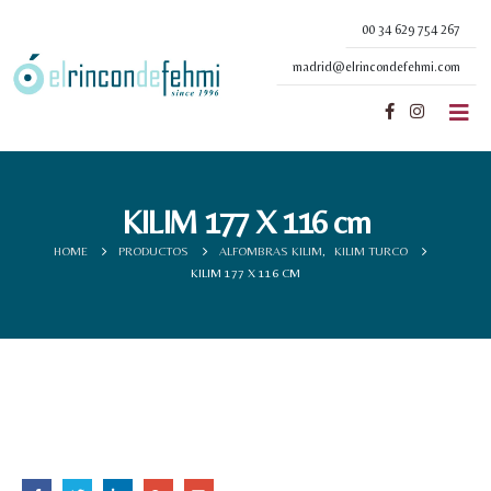
00 34 629 754 267
madrid@elrincondefehmi.com
KILIM 177 X 116 cm
HOME
PRODUCTOS
ALFOMBRAS KILIM
,
KILIM TURCO
KILIM 177 X 116 CM