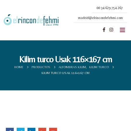
00 34 629 754 267
madrid@elrincondefehmi.com
Kilim turco Usak 116×167 cm
HOME
PRODUCTOS
ALFOMBRAS KILIM
,
KILIM TURCO
KILIM TURCO USAK 116×167 CM