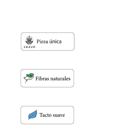
Nombre y apellido
*
Teléfono
Correo electronico
*
Tu mensaje.