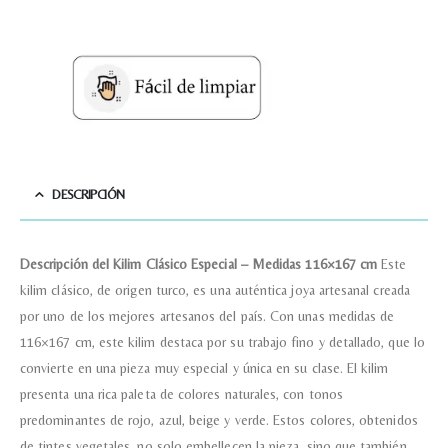
Nombre y Referencia del producto
*
Acuerdo RGPD
*
DESCRIPCIÓN
Doy mi consentimiento para que
esta web almacene la
información que envío para que
puedan responder a mi petición.
Descripción del Kilim Clásico Especial – Medidas 116×167 cm
Este
kilim clásico, de origen turco, es una auténtica joya artesanal creada
por uno de los mejores artesanos del país. Con unas medidas de
Recibir mi oferta
116×167 cm, este kilim destaca por su trabajo fino y detallado, que lo
convierte en una pieza muy especial y única en su clase. El kilim
presenta una rica paleta de colores naturales, con tonos
predominantes de rojo, azul, beige y verde. Estos colores, obtenidos
de tintes vegetales, no solo embellecen la pieza, sino que también