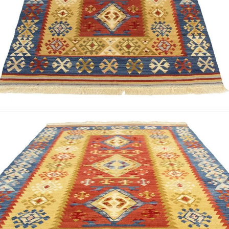
Nombre y apellido
*
Correo e
Teléfono
Tu mensa
Nombre y
*
Acuerdo RGPD
*
Doy mi consentimiento para que esta web 
que envío para que puedan responder a mi 