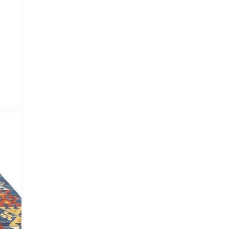
lectronico
*
je.
 Referencia del producto
almacene la información
petición.