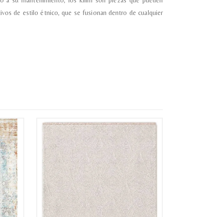
anto a su mantenimiento, los kilim son piezas que pueden
os de estilo étnico, que se fusionan dentro de cualquier