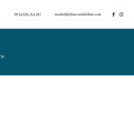
00 34 629 754 267
madrid@elrincondefehmi.com
 CM