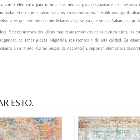
, como elemento para montar sus tiendas para resguardarse del desierto 
Acuerdo RGPD
*
nómadas, si no que estaban basados en simbolismos. Los dibujos significaban
Doy mi consentimiento para que esta web 
que envío para que puedan responder a mi 
rística es que son piezas muy livianas y ligeras ya que se diseñaban para pode
as. Seleccionamos los kilims más representativos de la cultura turca, las cu
Recibir mi oferta
seguridad de tener piezas originales, resistentes y de alta calidad. En cu
 cuanto a su lavado. Como piezas de decoración, suponen elementos decorativ
AR ESTO.