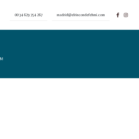
00 34 629 754 267
madrid@elrincondefehmi.com
CM