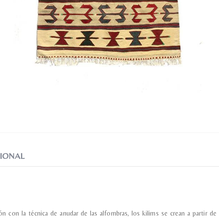
Nombre y apellido
*
Correo e
Teléfono
Tu mensa
IONAL
Nombre y
*
ón con la técnica de anudar de las alfombras, los kilims se crean a partir d