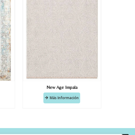
New Age Impala
Más Información