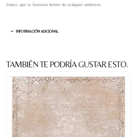
étnico, que se fusionan dentro de cualquier ambiente.
Nombre y apellido
*
Teléfono
INFORMACIÓN ADICIONAL
Correo electronico
*
TAMBIÉN TE PODRÍA GUSTAR ESTO.
Tu mensaje.
Nombre y Referencia del producto
*
Acuerdo RGPD
*