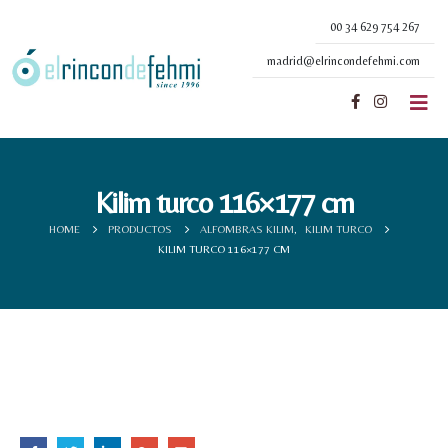
00 34 629 754 267
madrid@elrincondefehmi.com
Kilim turco 116×177 cm
HOME
PRODUCTOS
ALFOMBRAS KILIM
,
KILIM TURCO
KILIM TURCO 116×177 CM