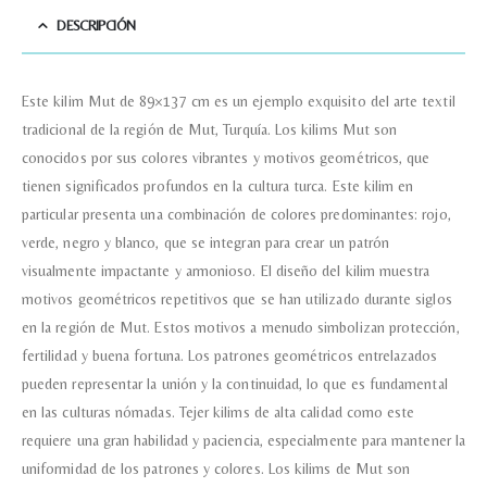
DESCRIPCIÓN
Correo electronico
*
Este kilim Mut de 89×137 cm es un ejemplo exquisito del arte textil
Tu mensaje.
tradicional de la región de Mut, Turquía. Los kilims Mut son
conocidos por sus colores vibrantes y motivos geométricos, que
tienen significados profundos en la cultura turca. Este kilim en
particular presenta una combinación de colores predominantes: rojo,
Nombre y Referencia del producto
*
verde, negro y blanco, que se integran para crear un patrón
visualmente impactante y armonioso. El diseño del kilim muestra
motivos geométricos repetitivos que se han utilizado durante siglos
en la región de Mut. Estos motivos a menudo simbolizan protección,
Acuerdo RGPD
*
fertilidad y buena fortuna. Los patrones geométricos entrelazados
Doy mi consentimiento para que
esta web almacene la
pueden representar la unión y la continuidad, lo que es fundamental
información que envío para que
puedan responder a mi petición.
en las culturas nómadas. Tejer kilims de alta calidad como este
requiere una gran habilidad y paciencia, especialmente para mantener la
uniformidad de los patrones y colores. Los kilims de Mut son
Recibir mi oferta