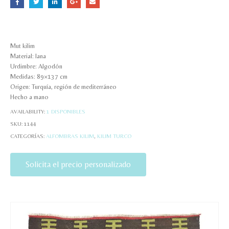
Mut kilim
Material: lana
Urdimbre: Algodón
Medidas: 89×137 cm
Origen: Turquía, región de mediterráneo
Hecho a mano
AVAILABILITY:
1 DISPONIBLES
SKU:
1144
CATEGORÍAS:
ALFOMBRAS KILIM
,
KILIM TURCO
Solicita el precio personalizado