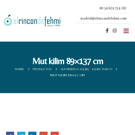
00 34 629 754 267
madrid@elrincondefehmi.com
Mut kilim 89×137 cm
HOME
PRODUCTOS
ALFOMBRAS KILIM
,
KILIM TURCO
MUT KILIM 89×137 CM