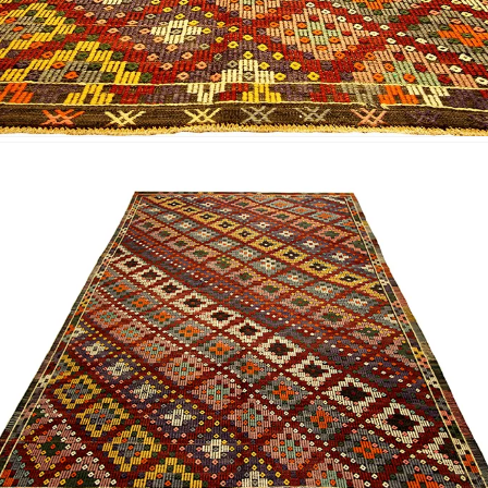
Nombre y apellido
*
Correo e
Teléfono
Tu mensa
Nombre y
*
Acuerdo RGPD
*
Doy mi consentimiento para que esta web 
que envío para que puedan responder a mi 