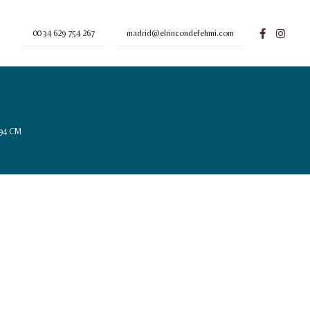
00 34 629 754 267
madrid@elrincondefehmi.com
194 CM