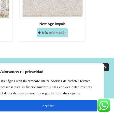
New Age Impala
Más Información
O
Valoramos tu privacidad
Esta página web únicamente utiliza cookies de carácter técnico,
necesarias para su funcionamiento. Estas cookies están exentas
del deber de consentimiento según la normativa vigente.
Aceptar
tchwork
alfombras kilim madrid
alfombras modernas madrid