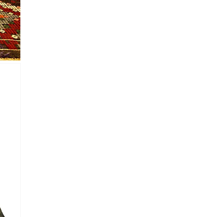
lectronico
*
je.
 Referencia del producto
almacene la información
petición.