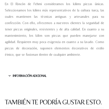
En El Rincón de Fehmi consideramos los kilims piezas únicas.
Seleccionamos los kilims más representativos de la cultura turca, las
cuales mantienen las técnicas antiguas y artesanales para su
confección. Con ello, ofrecemos a nuestros clientes la seguridad de
tener piezas originales, resistentes y de alta calidad. En cuanto a su
Nombre y apellido
*
mantenimiento, los kilim son piezas que pueden manejarse con
agilidad. Requieren muy poca exigencia en cuanto a su lavado. Como
piezas de decoración, suponen elementos decorativos de estilo
Teléfono
étnico, que se fusionan dentro de cualquier ambiente.
Correo electronico
*
INFORMACIÓN ADICIONAL
Tu mensaje.
TAMBIÉN TE PODRÍA GUSTAR ESTO.