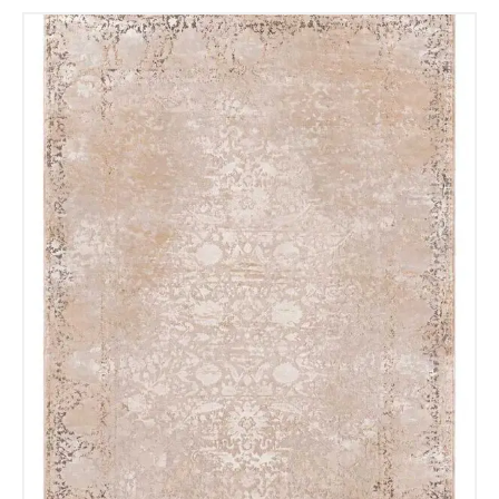
Nombre y Referencia del producto
*
Acuerdo RGPD
*
Doy mi consentimiento para que
esta web almacene la
información que envío para que
puedan responder a mi petición.
Recibir mi oferta