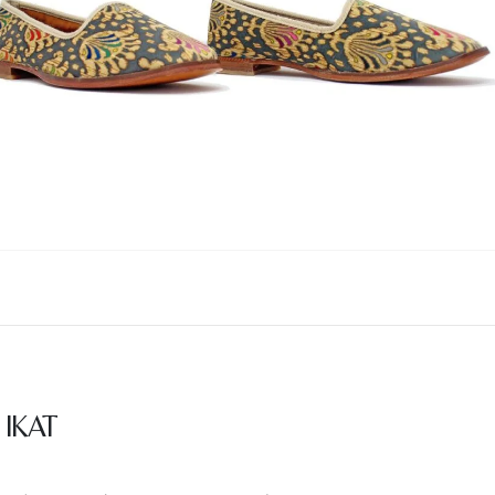
Nombre y
*
Acuerdo RGPD
*
Doy mi consentimiento para que esta web 
que envío para que puedan responder a mi 
Recibir mi oferta
IKAT