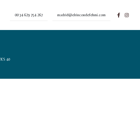
00 34 629 754 267
madrid@elrincondefehmi.com
ES 40