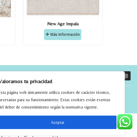
New Age Impala
Más Información
O
Valoramos tu privacidad
Esta página web únicamente utiliza cookies de carácter técnico,
necesarias para su funcionamiento. Estas cookies están exentas
del deber de consentimiento según la normativa vigente.
Aceptar
tchwork
alfombras kilim madrid
alfombras modernas madrid