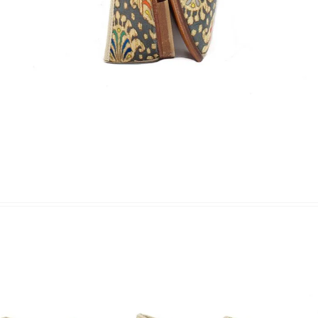
Nombre y apellido
*
Correo e
Teléfono
Tu mensa