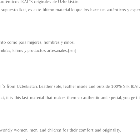
 auténticos IKAT´S originales de Uzbekistán.
supuesto Ikat, es este último material lo que los hace tan auténticos y especi
nto como para mujeres, hombres y niños.
bras, kilims y productos artesanales.[:en]
T´S from Uzbekistan. Leather sole, leather inside and outside 100% Silk IKAT
t, it is this last material that makes them so authentic and special, you get the
worldly women, men, and children for their comfort and originality.