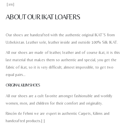
[:en]
ABOUT OUR IKAT LOAFERS
Our shoes are handcrafted with the authentic original IKAT´S from
Uzbekistan. Leather sole, leather inside and outside 100% Silk IKAT.
All our shoes are made of leather, leather and of course ikat, it is this
Nombre y apellido
*
last material that makes them so authentic and special, you get the
fabric of ikat, so it is very difficult, almost impossible, to get two
equal pairs…
Teléfono
ORIGINAL KILIM SHOES
All our shoes are a cult favorite amongst fashionable and worldly
Correo electronico
*
women, men, and children for their comfort and originality.
Rincón de Fehmi we are expert in authentic Carpets, Kilims and
Tu mensaje.
handcrafted products.[:]