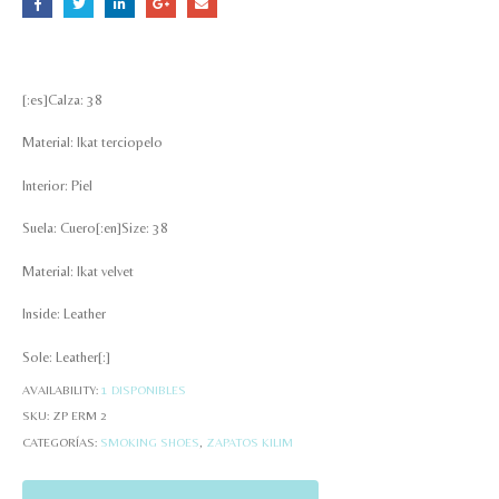
[:es]Calza: 38
Material: Ikat terciopelo
Interior: Piel
Suela: Cuero[:en]Size: 38
Material: Ikat velvet
Inside: Leather
Sole: Leather[:]
AVAILABILITY:
1 DISPONIBLES
SKU:
ZP ERM 2
CATEGORÍAS:
SMOKING SHOES
,
ZAPATOS KILIM