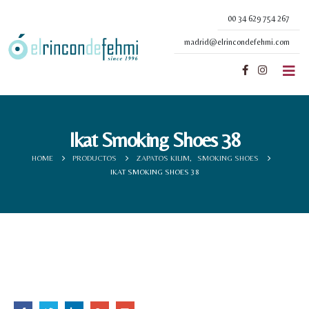
00 34 629 754 267
madrid@elrincondefehmi.com
Ikat Smoking Shoes 38
HOME
PRODUCTOS
ZAPATOS KILIM
,
SMOKING SHOES
IKAT SMOKING SHOES 38