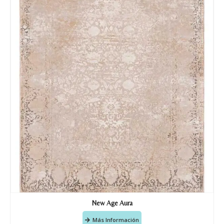
Nombre y apellido
*
Teléfono
Correo electronico
*
Tu mensaje.
Nombre y Referencia del producto
*
New Age Aura
Más Información