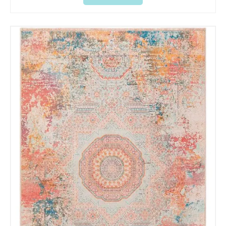
Acuerdo RGPD
*
Doy mi consentimiento para que
esta web almacene la
información que envío para que
puedan responder a mi petición.
Recibir mi oferta