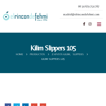
00 34 629 754 267
madrid@elrincondefehmi.com
Kilim Slippers 105
HOME
PRODUCTOS
ZAPATOS KILIM
,
SLIPPERS
KILIM SLIPPERS 105