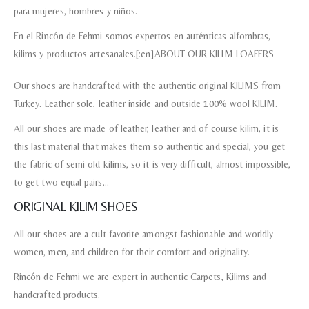
para mujeres, hombres y niños.
En el Rincón de Fehmi somos expertos en auténticas alfombras,
kilims y productos artesanales.[:en]ABOUT OUR KILIM LOAFERS
Our shoes are handcrafted with the authentic original KILIMS from
Turkey. Leather sole, leather inside and outside 100% wool KILIM.
All our shoes are made of leather, leather and of course kilim, it is
this last material that makes them so authentic and special, you get
the fabric of semi old kilims, so it is very difficult, almost impossible,
to get two equal pairs…
ORIGINAL KILIM SHOES
All our shoes are a cult favorite amongst fashionable and worldly
women, men, and children for their comfort and originality.
Rincón de Fehmi we are expert in authentic Carpets, Kilims and
Nombre y apellido
*
handcrafted products.