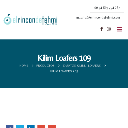
00 34 629 754 267
madrid@elrincondefehmi.com
Kilim Loafers 109
HOME
PRODUCTOS
ZAPATOS KILIM
,
LOAFERS
KILIM LOAFERS 109