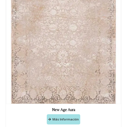
Acuerdo RGPD
*
Doy mi consentimiento para que
esta web almacene la
información que envío para que
puedan responder a mi petición.
Recibir mi oferta
New Age Aura
Más Información