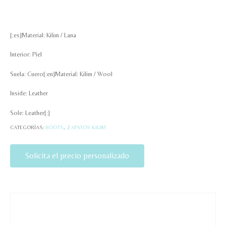
[:es]Material: Kilim / Lana
Interior: Piel
Suela: Cuero[:en]Material: Kilim / Wool
Inside: Leather
Sole: Leather[:]
CATEGORÍAS:
BOOTS
,
ZAPATOS KILIM
Solicita el precio personalizado