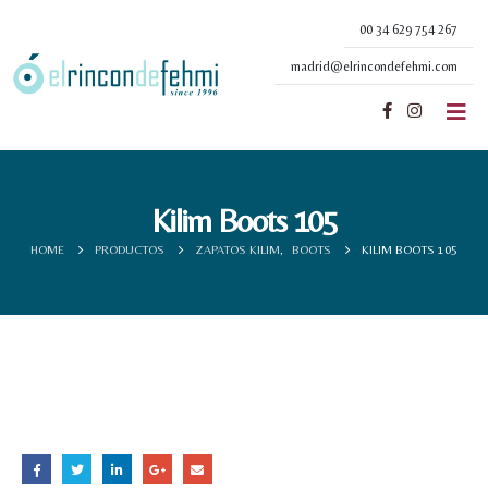
00 34 629 754 267
madrid@elrincondefehmi.com
Kilim Boots 105
HOME
PRODUCTOS
ZAPATOS KILIM
,
BOOTS
KILIM BOOTS 105