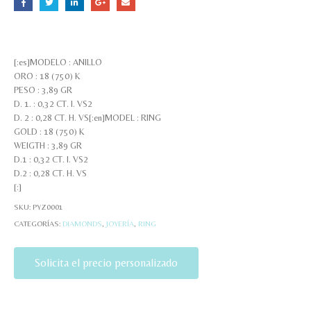
[:es]MODELO : ANILLO
ORO : 18 (750) K
PESO : 3,89 GR
D. 1. : 0,32 CT. I. VS2
D. 2 : 0,28 CT. H. VS[:en]MODEL : RING
GOLD : 18 (750) K
WEIGTH : 3,89 GR
D.1 : 0,32 CT. I. VS2
D.2 : 0,28 CT. H. VS
[:]
SKU:
PYZ0001
CATEGORÍAS:
DIAMONDS
,
JOYERÍA
,
RING
Solicita el precio personalizado