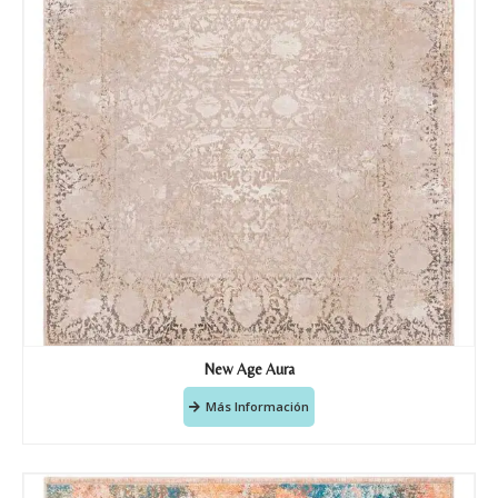
Nombre y apellido
*
Teléfono
Correo electronico
*
Tu mensaje.
New Age Aura
Nombre y Referencia del producto
*
Más Información
Acuerdo RGPD
*