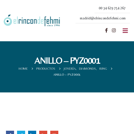
00 34 629 754 267
madrid@elrincondefehmi.com
ANILLO – PYZ0001
HOME
PRODUCTOS
JOYERÍA
,
DIAMONDS
,
RING
ANILLO – PYZ0001