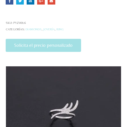
SKU:
PYZ0016
CATEGORÍAS:
DIAMONDS
,
JOYERÍA
,
RING
Solicita el precio personalizado