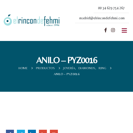
00 34 629 754 267
madrid@elrincondefehmi.com
ANILO – PYZ0016
HOME
PRODUCTOS
JOYERÍA
,
DIAMONDS
,
RING
ANILO – PYZ0016