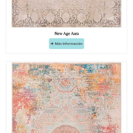
Correo electronico
*
New Age Aura
Tu mensaje.
Más Información
Nombre y Referencia del producto
*
Acuerdo RGPD
*
Doy mi consentimiento para que
esta web almacene la
información que envío para que
puedan responder a mi petición.