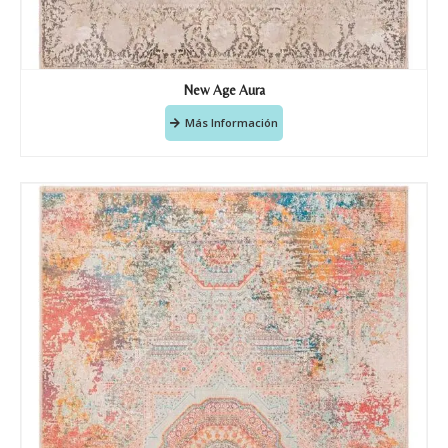
Correo electronico
*
New Age Aura
Tu mensaje.
Más Información
Nombre y Referencia del producto
*
Acuerdo RGPD
*
Doy mi consentimiento para que
esta web almacene la
información que envío para que
puedan responder a mi petición.
Recibir mi oferta