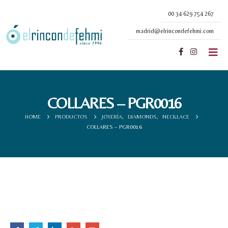
00 34 629 754 267
madrid@elrincondefehmi.com
COLLARES – PGR0016
HOME
PRODUCTOS
JOYERÍA
,
DIAMONDS
,
NECKLACE
COLLARES – PGR0016