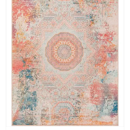
Nombre y Referencia del producto
*
Acuerdo RGPD
*
Doy mi consentimiento para que
esta web almacene la
información que envío para que
puedan responder a mi petición.
Recibir mi oferta