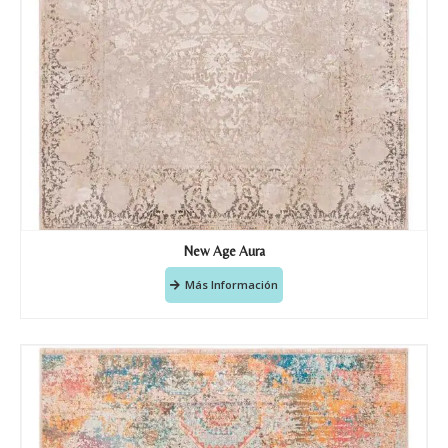
Nombre y apellido
*
New Age Aura
Teléfono
Más Información
Correo electronico
*
Tu mensaje.