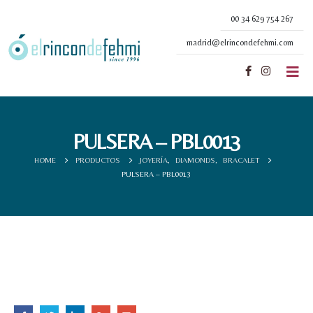
00 34 629 754 267
madrid@elrincondefehmi.com
PULSERA – PBL0013
HOME
PRODUCTOS
JOYERÍA
,
DIAMONDS
,
BRACALET
PULSERA – PBL0013