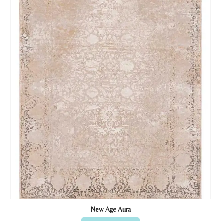
Nombre y apellido
*
Teléfono
Correo electronico
*
Tu mensaje.
Nombre y Referencia del producto
*
New Age Aura