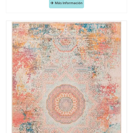
Más Información
Acuerdo RGPD
*
Doy mi consentimiento para que
esta web almacene la
información que envío para que
puedan responder a mi petición.
Recibir mi oferta