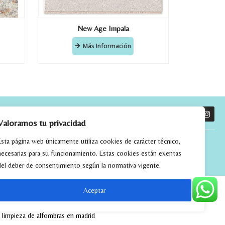
New Age Impala
Más Información
O
Valoramos tu privacidad
Esta página web únicamente utiliza cookies de carácter técnico,
necesarias para su funcionamiento. Estas cookies están exentas
del deber de consentimiento según la normativa vigente.
Aceptar
tchwork
alfombras kilim madrid
alfombras modernas madrid
limpieza de alfombras en madrid