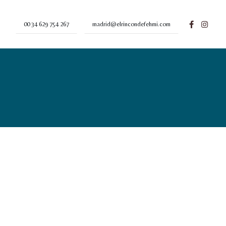
00 34 629 754 267
madrid@elrincondefehmi.com