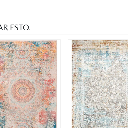
Nombre y
*
AR ESTO.
Acuerdo RGPD
*
Doy mi consentimiento para que esta web 
que envío para que puedan responder a mi 
Recibir mi oferta