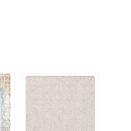
 Referencia del producto
almacene la información
petición.