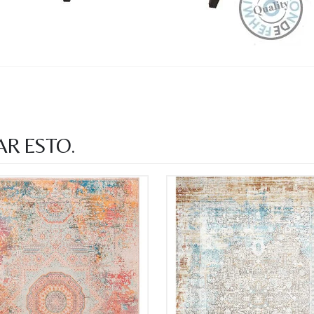
Nombre y
*
Acuerdo RGPD
*
AR ESTO.
Doy mi consentimiento para que esta web 
que envío para que puedan responder a mi 
Recibir mi oferta