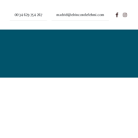
00 34 629 754 267
madrid@elrincondefehmi.com