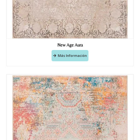
Nombre y apellido
*
New Age Aura
Más Información
Teléfono
Correo electronico
*
Tu mensaje.