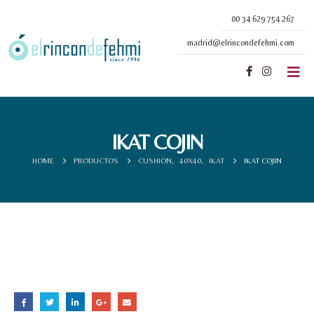
00 34 629 754 267
madrid@elrincondefehmi.com
IKAT COJIN
HOME
PRODUCTOS
CUSHION
,
40X40
,
IKAT
IKAT COJIN