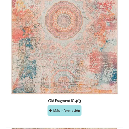
Nombre y Referencia del producto
*
Acuerdo RGPD
*
Doy mi consentimiento para que
esta web almacene la
información que envío para que
puedan responder a mi petición.
Recibir mi oferta
Old Fragment IC 403
Más Información