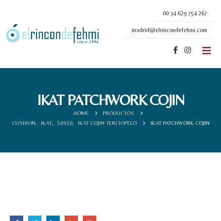
00 34 629 754 267
madrid@elrincondefehmi.com
IKAT PATCHWORK COJIN
HOME
PRODUCTOS
CUSHION
,
IKAT
,
50X50
,
IKAT COJIN TERCIOPELO
IKAT PATCHWORK COJIN