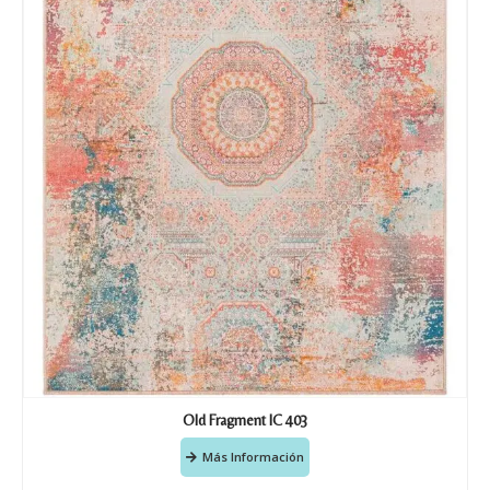
Teléfono
Correo electronico
*
Tu mensaje.
Nombre y Referencia del producto
*
Acuerdo RGPD
*
Doy mi consentimiento para que
Old Fragment IC 403
esta web almacene la
información que envío para que
Más Información
puedan responder a mi petición.