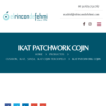
00 34 629 754 267
madrid@elrincondefehmi.com
IKAT PATCHWORK COJIN
HOME
PRODUCTOS
CUSHION
,
IKAT
,
50X50
,
IKAT COJIN TERCIOPELO
IKAT PATCHWORK COJIN