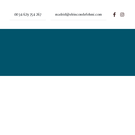
00 34 629 754 267
madrid@elrincondefehmi.com