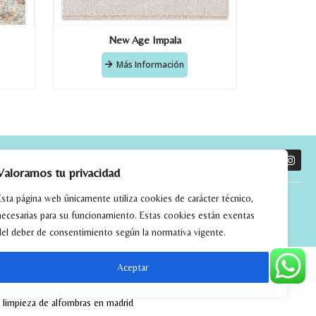
New Age Impala
Más Información
O
Valoramos tu privacidad
Esta página web únicamente utiliza cookies de carácter técnico,
necesarias para su funcionamiento. Estas cookies están exentas
del deber de consentimiento según la normativa vigente.
Aceptar
tchwork
alfombras kilim madrid
alfombras modernas madrid
limpieza de alfombras en madrid