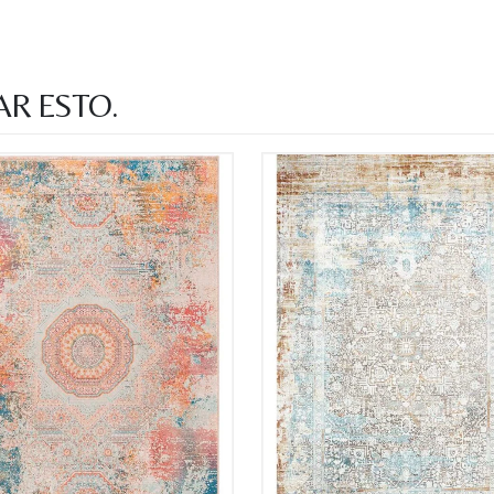
Nombre y
*
AR ESTO.
Acuerdo RGPD
*
Doy mi consentimiento para que esta web 
que envío para que puedan responder a mi 
Recibir mi oferta