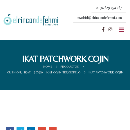
00 34 629 754 267
madrid@elrincondefehmi.com
IKAT PATCHWORK COJIN
HOME
PRODUCTOS
CUSHION
,
IKAT
,
50X50
,
IKAT COJIN TERCIOPELO
IKAT PATCHWORK COJIN