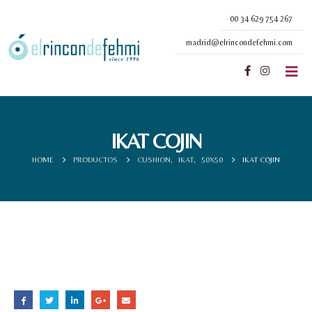
00 34 629 754 267
madrid@elrincondefehmi.com
IKAT COJIN
HOME
PRODUCTOS
CUSHION
,
IKAT
,
50X50
IKAT COJIN