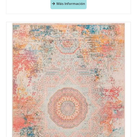
Más Información
Tu mensaje.
Nombre y Referencia del producto
*
Acuerdo RGPD
*
Doy mi consentimiento para que
esta web almacene la
información que envío para que
puedan responder a mi petición.
Recibir mi oferta